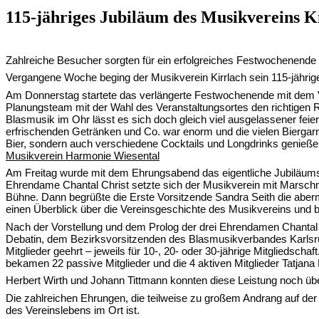
115-jähriges Jubiläum des Musikvereins K
Zahlreiche Besucher sorgten für ein erfolgreiches Festwochenende
Vergangene Woche beging der Musikverein Kirrlach sein 115-jährige
Am Donnerstag startete das verlängerte Festwochenende mit dem Vate
Planungsteam mit der Wahl des Veranstaltungsortes den richtigen
Blasmusik im Ohr lässt es sich doch gleich viel ausgelassener feie
erfrischenden Getränken und Co. war enorm und die vielen Biergarni
Bier, sondern auch verschiedene Cocktails und Longdrinks genieß
Musikverein Harmonie Wiesental
Am Freitag wurde mit dem Ehrungsabend das eigentliche Jubiläumsf
Ehrendame Chantal Christ setzte sich der Musikverein mit Marschm
Bühne. Dann begrüßte die Erste Vorsitzende Sandra Seith die aber
einen Überblick über die Vereinsgeschichte des Musikvereins und b
Nach der Vorstellung und dem Prolog der drei Ehrendamen Chantal Ch
Debatin, dem Bezirksvorsitzenden des Blasmusikverbandes Karlsruhe
Mitglieder geehrt – jeweils für 10-, 20- oder 30-jährige Mitgliedsc
bekamen 22 passive Mitglieder und die 4 aktiven Mitglieder Tatjana
Herbert Wirth und Johann Tittmann konnten diese Leistung noch üb
Die zahlreichen Ehrungen, die teilweise zu großem Andrang auf der 
des Vereinslebens im Ort ist.