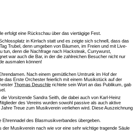
e erfolgt eine Rückschau über das viertägige Fest.
lossplatz in Kirrlach statt und es zeigte sich schnell, dass das 
 Tag Trubel, denn umgeben von Bäumen, im Freien und mit Live-
 zu tun, denn die Nachfrage nach Hacksteak, Currywurst, 
et war auch die Bar, in der die zahlreichen Besucher nicht nur 
nde ausmalen können!
r Ehrendamen. Nach einem gemütlichen Umtrunk im Hof der 
das Erste Orchester feierlich mit einem Musikstück auf der 
eister 
Thomas Deuschle
 richtete sein Wort an das Publikum, gab 
el.
die Vorsitzende Sandra Seith, die dabei auch von Karl-Heinz 
tglieder des Vereins wurden sowohl passive als auch aktive 
 40 Jahre Treue zum Musikverein verliehen wird. Diese Auszeichnung 
dene Ehrennadel des Blasmusikverbandes übergeben.
 der Musikverein nach wie vor eine sehr wichtige tragende Säule 