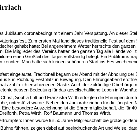
irrlach
s Jubiläum coronabedingt mit einem Jahr Verspätung. An dieser Stell
rtagsfest. Zum ersten Mal fand dieses traditionelle Fest auf dem Sch
 Riecher gehabt hatte: Bei angenehmem Wetter herrschte den ganzen
rn! Die Mitglieder des Vereins hatten den ganzen Tag alle Hände voll
turen einen Großteil des Tages vollständig belegt. Ein Publikumsmagn
en konnten. Man hätte sich keinen schöneren Start ins Festwochene
est eingeläutet. Traditionell begann der Abend mit der Abholung de
usik in Richtung Festplatz in Bewegung. Den Ehrungsabend eröffnete 
mals zahlreich erschienenen Gäste. Auch der zukünftige Oberbürgerm
etonte dessen Bedeutung für das gesellschaftliche Leben in Waghäus
rist, Sophia Luft und Franziska Wirth erfolgten die Ehrungen durch 
, unterstützt wurde. Neben den Juniorabzeichen für die jüngsten Mi
haft. Eine besondere Auszeichnung ist die Ehrenmitgliedschaft, die für
 Dreiforth, Petra Wirth, Rolf Baumann und Thomas Wirth.
ertrumpfen: Ihnen wurde für 50 Jahre Mitgliedschaft die große gol
Bühne führten, zeigten dabei auf beeindruckende Art und Weise, dass