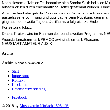
Nach diesem offiziellen Teil bedankte sich Sandra Seith bei allen M
ausschließlich durch ehrenamtliche Helfer gestemmt wurden. Ohne d
Anschließend übergab die Vorsitzende das Zepter an die Brassband
ausgelassene Stimmung und gute Laune beim Publikum, dem man anm
ging auch der zweite Tag des Jubiläums erfolgreich zu Ende.
Fortsetzung folgt….
Dieses Projekt wird im Rahmen des bundesweiten Programms 
#neustartamateurmusik
#BMCO
#wirsinddiemusik
#fragamu
NEUSTART AMATEURMUSIK
Archiv
Archiv
Start
Impressum
Kontakt
Disclaimer
Datenschutzerklärung
Facebook
© 2018 by
Musikverein Kirrlach 1606 e.V.