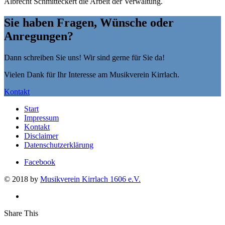
Albrecht Schmitteckert die Arbeit der Verwaltung.
Sie haben Fragen, Wünsche oder
Anregungen?
Dann schreiben Sie uns! Wir sind gerne für Sie da!
Vielen Dank für Ihr Interesse am Musikverein Kirrlach.
Kontakt
Start
Impressum
Kontakt
Disclaimer
Datenschutzerklärung
Facebook
© 2018 by
Musikverein Kirrlach 1606 e.V.
Share This