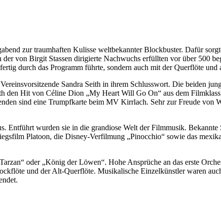
agabend zur traumhaften Kulisse weltbekannter Blockbuster. Dafür sorg
h der von Birgit Stassen dirigierte Nachwuchs erfüllten vor über 500 b
ertig durch das Programm führte, sondern auch mit der Querflöte und als
e Vereinsvorsitzende Sandra Seith in ihrem Schlusswort. Die beiden j
den Hit von Céline Dion „My Heart Will Go On“ aus dem Filmklassiker 
nden sind eine Trumpfkarte beim MV Kirrlach. Sehr zur Freude von 
. Entführt wurden sie in die grandiose Welt der Filmmusik. Bekannte 
riegsfilm Platoon, die Disney-Verfilmung „Pinocchio“ sowie das mex
Tarzan“ oder „König der Löwen“. Hohe Ansprüche an das erste Orchester
kflöte und der Alt-Querflöte. Musikalische Einzelkünstler waren auch
endet.