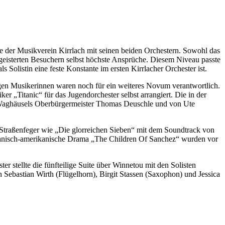
te der Musikverein Kirrlach mit seinen beiden Orchestern. Sowohl das
egeisterten Besuchern selbst höchste Ansprüche. Diesem Niveau passte
 Solistin eine feste Konstante im ersten Kirrlacher Orchester ist.
ungen Musikerinnen waren noch für ein weiteres Novum verantwortlich.
„Titanic“ für das Jugendorchester selbst arrangiert. Die in der
Waghäusels Oberbürgermeister Thomas Deuschle und von Ute
Straßenfeger wie „Die glorreichen Sieben“ mit dem Soundtrack von
ikanisch-amerikanische Drama „The Children Of Sanchez“ wurden vor
 stellte die fünfteilige Suite über Winnetou mit den Solisten
 Sebastian Wirth (Flügelhorn), Birgit Stassen (Saxophon) und Jessica