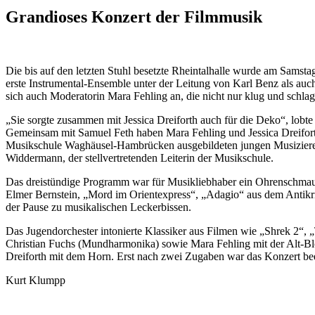
Grandioses Konzert der Filmmusik
Die bis auf den letzten Stuhl besetzte Rheintalhalle wurde am Samst
erste Instrumental-Ensemble unter der Leitung von Karl Benz als auc
sich auch Moderatorin Mara Fehling an, die nicht nur klug und schlagf
„Sie sorgte zusammen mit Jessica Dreiforth auch für die Deko“, lobt
Gemeinsam mit Samuel Feth haben Mara Fehling und Jessica Dreiforth 
Musikschule Waghäusel-Hambrücken ausgebildeten jungen Musiziere
Widdermann, der stellvertretenden Leiterin der Musikschule.
Das dreistündige Programm war für Musikliebhaber ein Ohrenschmaus
Elmer Bernstein, „Mord im Orientexpress“, „Adagio“ aus dem Antik
der Pause zu musikalischen Leckerbissen.
Das Jugendorchester intonierte Klassiker aus Filmen wie „Shrek 2“, „
Christian Fuchs (Mundharmonika) sowie Mara Fehling mit der Alt-Bloc
Dreiforth mit dem Horn. Erst nach zwei Zugaben war das Konzert be
Kurt Klumpp