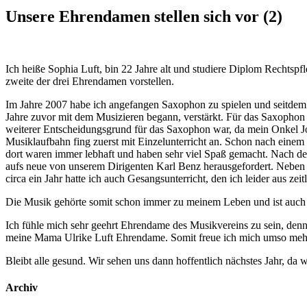
Unsere Ehrendamen stellen sich vor (2)
Ich heiße Sophia Luft, bin 22 Jahre alt und studiere Diplom Rechtspf
zweite der drei Ehrendamen vorstellen.
Im Jahre 2007 habe ich angefangen Saxophon zu spielen und seitdem b
Jahre zuvor mit dem Musizieren begann, verstärkt. Für das Saxophon h
weiterer Entscheidungsgrund für das Saxophon war, da mein Onkel Jo
Musiklaufbahn fing zuerst mit Einzelunterricht an. Schon nach einem 
dort waren immer lebhaft und haben sehr viel Spaß gemacht. Nach de
aufs neue von unserem Dirigenten Karl Benz herausgefordert. Neben
circa ein Jahr hatte ich auch Gesangsunterricht, den ich leider aus ze
Die Musik gehörte somit schon immer zu meinem Leben und ist auch 
Ich fühle mich sehr geehrt Ehrendame des Musikvereins zu sein, denn
meine Mama Ulrike Luft Ehrendame. Somit freue ich mich umso mehr 
Bleibt alle gesund. Wir sehen uns dann hoffentlich nächstes Jahr, da w
Archiv